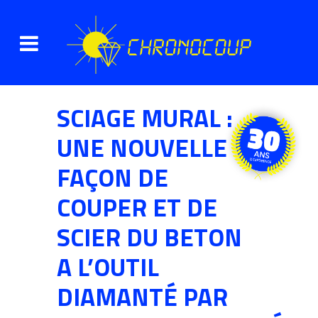
SCIAGE MURAL :
UNE NOUVELLE
FAÇON DE
COUPER ET DE
SCIER DU BETON
A L’OUTIL
DIAMANTÉ PAR