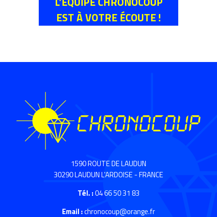
L’ÉQUIPE CHRONOCOUP
EST À VOTRE ÉCOUTE !
1590 ROUTE DE LAUDUN
30290 LAUDUN L'ARDOISE - FRANCE
Tél. :
04 66 50 31 83
Email :
chronocoup@orange.fr